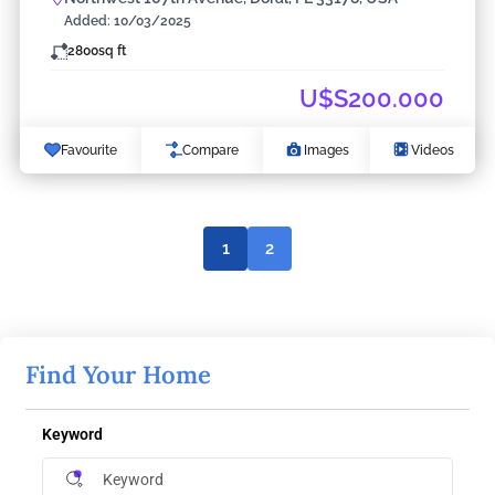
Added:
10/03/2025
2800
sq ft
U$S200.000
Favourite
Compare
Images
Videos
1
2
Find Your Home
Keyword