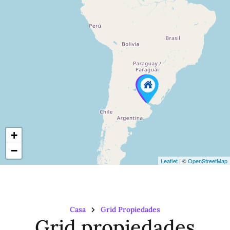
+
−
Leaflet
| ©
OpenStreetMap
Casa
Grid Propiedades
Grid propiedades