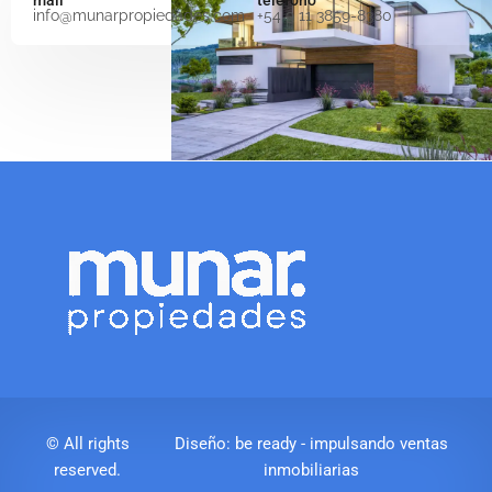
mail
teléfono
info@munarpropiedades.com
+54 9 11 3859-8380
© All rights
Diseño: be ready - impulsando ventas
reserved.
inmobiliarias