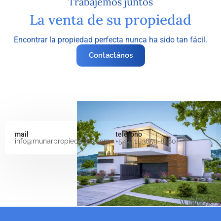
Trabajemos juntos
La venta de su propiedad
Encontrar la propiedad perfecta nunca ha sido tan fácil.
Contactános
mail
teléfono
info@munarpropiedades.com
+54 9 11 3859-8380