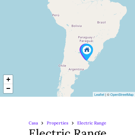
+
−
Leaflet
| ©
OpenStreetMap
Casa
Properties
Electric Range
Electric Range