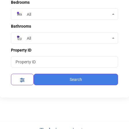
Bedrooms
All
Bathrooms
All
Property ID
Search