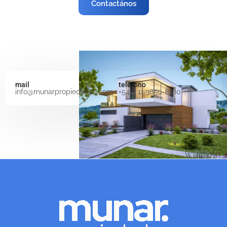
Contactános
mail
teléfono
info@munarpropiedades.com
+54 9 11 3859-8380