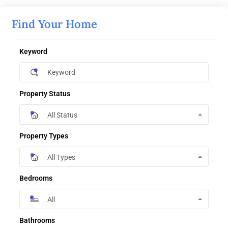
Find Your Home
Keyword
Property Status
All Status
Property Types
All Types
Bedrooms
All
Bathrooms