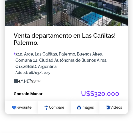
Venta departamento en Las Cañitas!
Palermo.
319, Arce, Las Cañitas, Palermo, Buenos Aires,
Comuna 14, Ciudad Autónoma de Buenos Aires,
C1426BSD, Argentina
Added:
08/03/2025
4
2
95
m2
U$S320.000
Gonzalo Munar
Favourite
Compare
Images
Videos