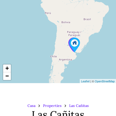
+
−
Leaflet
| ©
OpenStreetMap
Casa
Properties
Las Cañitas
Las Cañitas