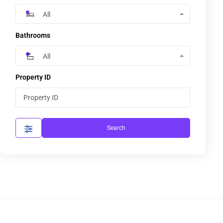
All
Bathrooms
All
Property ID
Search