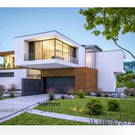
teléfono
edades.com
+54 9 11 3859-8380