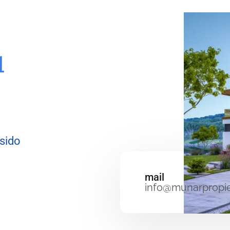
u
 sido
mail
info@munarpropi