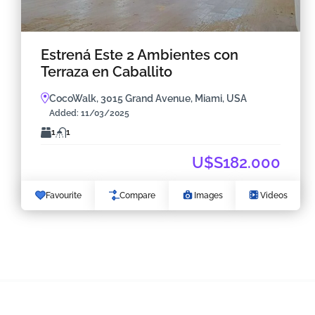
Estrená Este 2 Ambientes con
Terraza en Caballito
CocoWalk, 3015 Grand Avenue, Miami, USA
Added:
11/03/2025
1
1
U$S182.000
Favourite
Compare
Images
Videos