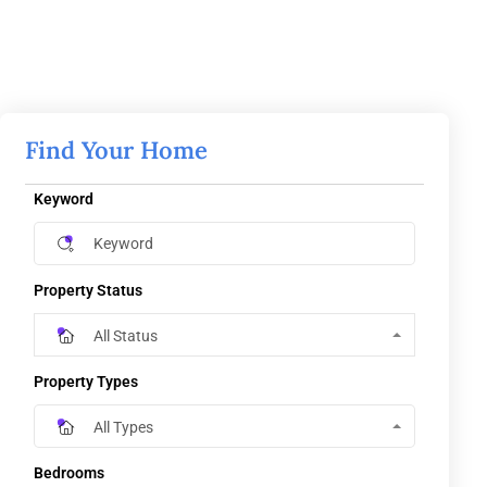
Find Your Home
Keyword
Property Status
All Status
Property Types
All Types
Bedrooms